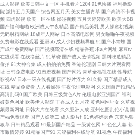
成人影视
欧美日韩中文一区
手机看片1204
91色快播
福利撸影
久精品费精 综合色色婷婷 91传媒福利色 91Nav免费观看 影音先锋AV最新
院
激情五月天国产
综合网五月天
美女主播青草
国产高清不卡视
频
四虎影视
欧美一区在线
操碰视频
五月天婷婷欧美
欧美大BB
亚洲国产日本 91app看片 91超碰在线最新 91大神五区 人人操人人干av97
国产福利啪啪
欧洲成人午夜精品
国产精品美乳
男人操蜜桃视频
无码射精网站
18成年人网站
日本高清电影网
男女啪啪午夜视频
婷婷色情五月成人网 婷婷丁香花一区 色友福利影院社区91 四虎色播 亚洲精
免费电影在线观看
亚洲ab
成人少妇视频导航
91国产小青蛙
国
产成年免费网站
国产视频高清在线
精品香蕉
求a片网址
麻豆tv
品在线一 91吃瓜黑社 91看片淫片 91社网站免费观看 91视屏免费网址 91青
在线观看
在线撸丝片
91草碰
国产成人激情视频
黑料吃瓜精品
偷拍
91大神合集
成人拍拍拍免费
香港伦理剧
日韩大片观看网
娱乐首页 91看斤 91看片成人 91国产网址 91大香蕉 91同城在线观看 91夜夜
址
日韩免费电影
91羞羞视频
国产网站
青草全福视在线
性导航
影视AV
日本一级在线视频
国产好片浮力
91久操
国产精品成人
撸福利视频 91制片厂无码色情 91夜间福利 av夜福利 99热99草 91制片厂无
在线
精品免费看
人人看操碰
午夜伦理电影网
久久国自产拍精品
高清乱码0
国产欧美
日韩三级黄色A片
伦理电影亚洲国产
福利
码色情 91素人在线播放 91视频第一福利导航 91在线视频在线观看 A片福利
姬黄色网址
欧美伊人影院
丁香成人五月花
黄色网网址女
久草视
频最新网址
日韩大片在线看
久久亚洲人成
亚州色图乱伦小说
国
导航 超碰91人人人 福利网址在线 东京热avtt导航 大香蕉之老司机 成人网免
产va免费观看
国产人妖第二
成人影片h
91色婷婷瑟色
东京热狠
狠草
日韩精品观看
91最新国产精品
一级黄色网
91色色人妻
都
费视频 超碰国产在线久草91 国产伦精品 黄色小网站 久操视频在线 精东ab
市激情婷婷
91精品国产91
云涩福利在线导航
91视色
午夜福利