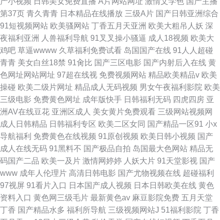
产小视频
日韩美女免费直播
A片网站网址
激情文学色
国产主播
第37页
青久青青
日本精品在线播放
三级A片
国产日韩亚洲综合
91短视频网站
欧美骚网站
丁香五月天亚洲
欧美大粗吊人妖
深
夜福利亚洲
人兽福利导航
91叉叉操小骚逼
成人18视频
欧美大
鸡吧
草逼wwww
久草福利免费试看
岛国国产在线
91人人超碰
青青
美女白丝18禁
91肏比
国产三区电影
国产内射后入在线
黄
色网址网站网址
97超在线视
免费视频网站
精品欧美精品v
欧美
操碰
欧美二级片网址
精品成人无码视频
男女午夜福利影院
欧美
三级电影
免费黄色网址
成年版快手
日韩福利无码
四虎四房
亚
洲AV在线豆花
亚洲区成人
美女黄片免费观看
三级网站视频网
成人日韩精品
日韩福利专区
欧美二区女同
国产精品一区91
小x
导航福利
免费黄色在线视频
91原创视频
欧美日韩小视频
国产
成人在线无码
91黑料不
国产极品自拍
岛国最大色网站
精品无
码国产二品
欧美一及片
激情网婷婷
人妖大片
91天堂影视
国产
www
成年人伦理片
高清日韩电影
国产尤物视频在线
超碰福利
97视屏
91看片入口
日本国产成人视频
日本日韩欧美在线
黄色
资料入口
黄色网三级毛片
最新黄色av
麻豆影院免费
五月天堂
丁香
国产精品水多
福利所导航
三级视频网站J
51福利影院
丁香