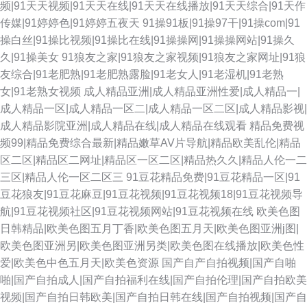
频|91天天视频|91天天在线|91天天在线播放|91天天综合|91天作
传媒|91婷婷色|91婷婷五夜天
91操91板|91操97干|91操com|91
操白丝|91操比视频|91操比在线|91操操网|91操操网站|91操久
久|91操美女
91狼友之家|91狼友之家视频|91狼友之家网址|91狼
友综合|91老肥熟|91老肥熟露脸|91老女人|91老湿机|91老熟
女|91老熟女视频
成人精品亚洲|成人精品亚洲性爱|成人精品一|
成人精品一区|成人精品一区二|成人精品一区二区|成人精品影视|
成人精品影院亚洲|成人精品在线|成人精品在线观看
精品免费视
频99|精品免费综合最新|精品嫩草AV片导航|精品欧美乱伦|精品
区二区|精品区二网址|精品区一区二区|精品热久久|精品人伦一二
三区|精品人伦一区二区三
91豆花精品免费|91豆花精品一区|91
豆花狼友|91豆花麻豆|91豆花视频|91豆花视频18|91豆花视频导
航|91豆花视频社区|91豆花视频网站|91豆花视频在线
欧美色图
日韩精品|欧美色图五月丁香|欧美色图五月天|欧美色图亚洲j图|
欧美色图亚洲另|欧美色图亚洲另类|欧美色图在线播放|欧美色性
爱|欧美色中色五月天|欧美色资源
国产自产自拍视频|国产自啪
啪|国产自拍成人|国产自拍福利在线|国产自拍伦理|国产自拍欧美
视频|国产自拍日韩欧美|国产自拍日韩在线|国产自拍视频|国产自