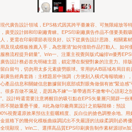
在現代廣告設計領域，EPS格式因其跨平臺兼容、可無限縮放等
點，廣受設計師和印刷廠青睞。EPS印刷廠廣告作品不僅要美觀
引人，更需在印刷環節表現良好。以下從廣告設計思路、相關素
使用及現成模板推薦入手，為您厘清“如何借助作品打動人、如何
服務流程提升銷量”。\n\n一、注重主視覺與版式編排\n優秀EP
刷廣告設計務必首先明確主題，鎖定潛在裂變對象的注意力。排
要留白留勻，切勿用太多元素疲勞眼球。常用的A/B區域布局目前
印刷廣告經典套路：主標題居中強調（方便刻入橫式海報噴繪）
核心產品信息和關鍵信息數據留到底部或對眼角做個有效“緊迫感”
導。很多百做不滿足，是因為不練“一筆帶過而不搶奪中心語彩之
法”。設計時還需要注意將醒目的吸引點在EPS矢量層只開辟一份
變而不開啟重疊干擾。#此為做印廠商業設計之前驅階梯：預設
100%視覺還原效果預估主藍曬精度、反白位的搶色調整余地。用
黃金規格下的幾何化模板曲線調試出不失嚴謹的法線柔調則必將
全現顯現 。\n\n二、選擇高品質EPS印刷廣告制作素材源頭\n加