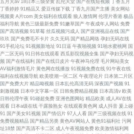
五月天av
18日本三级全黄
乱伦天堂
国产在线短视频
丁香五月
丁香婷婷
91精品又
爱豆传媒下载
丁香九月国产主播
美女网站
视频黄
A片com
美女福利在线观看
狼人激情网
伦理片香港
极品
福利导航
黄色三级最新免费
91嫩草国产
午夜成年人网站
免费
国产高清视频
91草莓
丝瓜视频污成人
国产亚洲视品在线
国产
玖玖
国产免费毛不卡片
久久无码
国产精品网络
孕妇无码在线
91手机论坛
91视频新地址
91日逼
午夜啪视频
91啪水蜜桃网
国
产二区无码
91日韩在线观看
西瓜影院视频全集
国产孕妇无码视
频
国产在线福利
国产在线日皮片
午夜神马伦理
毛片网站美女
AV福利激情毛片
黄色网在线播放
91视频免费在线
91午夜在线
福利在线视频导航
欧美喷潮一区二区
午夜理论片
日本第二片区
国产免费大片
精品呦视频
日本乱伦高清无码
深夜国产视频
91
刺激视频
日本中文字幕一区
日韩免费精品视频
日本高清v
欧美
日韩伦理午夜
91碰超免费
亚洲色图网站
精品欧美
成人AV在线
观看
日本a级在线
干露脸熟女
在线观看黄色网
成人抖音
爰上碰
91
国产美女91视频
国产情侣片
97人人看
国产三级视频在线
91
免费视频精品
国产精品另类
黄色AV网站人
黄色91福利社
污网
址18禁
国产高清不卡二区
成人午夜视频免费
欧美激情福利网