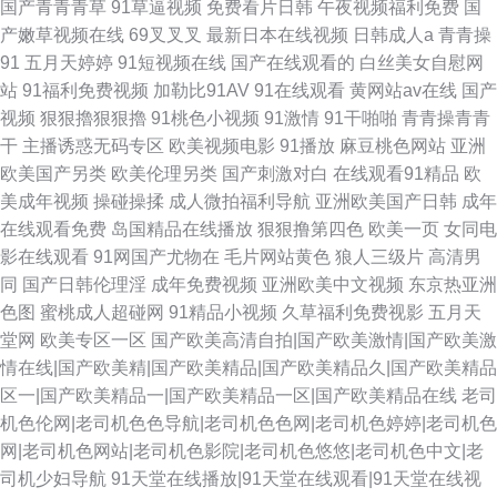
国产青青青草
91草逼视频
免费看片日韩
午夜视频福利免费
国
产嫩草视频在线
69叉叉叉
最新日本在线视频
日韩成人a
青青操
91
五月天婷婷
91短视频在线
国产在线观看的
白丝美女自慰网
站
91福利免费视频
加勒比91AV
91在线观看
黄网站av在线
国产
视频
狠狠擼狠狠擼
91桃色小视频
91激情
91干啪啪
青青操青青
干
主播诱惑无码专区
欧美视频电影
91播放
麻豆桃色网站
亚洲
欧美国产另类
欧美伦理另类
国产刺激对白
在线观看91精品
欧
美成年视频
操碰操揉
成人微拍福利导航
亚洲欧美国产日韩
成年
在线观看免费
岛国精品在线播放
狠狠撸第四色
欧美一页
女同电
影在线观看
91网国产尤物在
毛片网站黄色
狼人三级片
高清男
同
国产日韩伦理淫
成年免费视频
亚洲欧美中文视频
东京热亚洲
色图
蜜桃成人超碰网
91精品小视频
久草福利免费视影
五月天
堂网
欧美专区一区
国产欧美高清自拍|国产欧美激情|国产欧美激
情在线|国产欧美精|国产欧美精品|国产欧美精品久|国产欧美精品
区一|国产欧美精品一|国产欧美精品一区|国产欧美精品在线
老司
机色伦网|老司机色色导航|老司机色色网|老司机色婷婷|老司机色
网|老司机色网站|老司机色影院|老司机色悠悠|老司机色中文|老
司机少妇导航
91天堂在线播放|91天堂在线观看|91天堂在线视