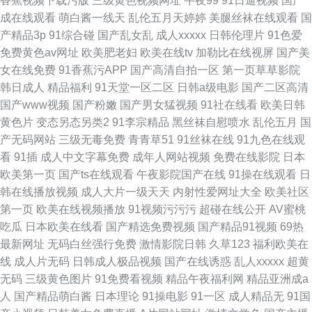
香蕉视频下载污版
三级黄色视频网址
午夜99
91日逼视频
国产
成在线观看
萌白酱一线天
乱伦五月天婷婷
美腿丝袜在线观看
国
产精品3p
91综合碰
国产乱女乱
成人xxxxx
日韩伦理片
91色爱
免费黄色av网址
欧美肥老妇
欧美在线tv
加勒比在线视屏
国产美
女在线免费
91香蕉污APP
国产高清自拍一区
第一页草草影院
韩日成人
精品福利
91天堂一区二区
日韩a级电影
国产二区高清
国产www视频
国产粉嫩
国产男女猛视频
91社在线看
欧美日韩
黄色片
变态另态另类2
91李宗精品
黑丝袜自慰喷水
乱伦五月
国
产无码网站
三级无毒免费
青青草51
91丝袜在线
91九色在线观
看
91插
成人中文字幕免费
成年人网站视频
免费在线影院
日本
欧美第一页
国产ts在线观看
午夜影院国产在线
91操在线观看
日
韩在线播放视频
成人大片一级天天
内射性爱网址大全
欧美社区
第一页
欧美在线视频播放
91视频污污污
超碰在线公开
AV蜜桃
吃瓜
日本欧美在线看
国产精选免费视频
国产精品91视频
69热
最新网址
无码白丝强行免费
激情影院日韩
久草123
福利欧美在
线
成人片无码
日韩成人极品视频
国产在线诱惑
乱人xxxxx
超黄
无码
三级黄色图片
91免费看视频
精品午夜福利网
精品亚洲成a
人
国产精品萌白酱
日本理论
91操电影
91一区
成人精品无
91国