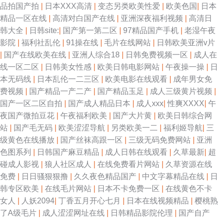
品拍国产拍
|
日本XXX高清
|
变态另类欧美性爱
|
欧美色国
|
日本
精品一区在线
|
高清对白国产在线
|
亚洲深夜福利视频
|
高清日
韩大全
|
日韩site:
|
国产第一第二区
|
97精品国产手机
|
老湿午夜
影院
|
福利社乱伦
|
91操在线
|
毛片在线网站
|
日韩欧美亚洲v片
|
国产在线欧美在线
|
亚洲人综合18
|
日韩免费视频一区
|
成人在
线一区二区
|
日韩美女性感
|
欧美日韩电影网站
|
午夜操一操
|
日
本无码线
|
日本乱伦一二三区
|
欧美电影在线观看
|
成年男女免
费视频
|
国产精品一产二产
|
国产精品玉足
|
成人三级黄片视频
|
国产一区二区自拍
|
国产成人精品日本
|
成人xxx
|
性爽XXXX
|
午
夜国产微拍豆花
|
午夜福利欧美
|
国产大片黄
|
欧美日韩综合网
站
|
国产毛无码
|
欧美涩涩导航
|
另类欧美一二
|
福利姬导航
|
三
级黄色在线播放
|
国产丝袜高跟一区
|
三级无码免费网站
|
亚洲
色图系列
|
日韩国产麻豆精品
|
成人日韩在线观看
|
久草最新
|
超
碰成人影视
|
狼人社区成人
|
在线免费看片网站
|
久草资源在线
免费
|
日日骚狠狠撸
|
久久夜色精品国产
|
中文字幕精品在线
|
日
韩专区欧美
|
在线毛片网站
|
日本不卡免费一区
|
在线黄色不卡
女人
|
人妖2094
|
丁香五月开心七月
|
日本在线视频精品
|
樱桃熟
了A级毛片
|
成人涩涩网址在线
|
日韩精品影院伦理
|
国产自产