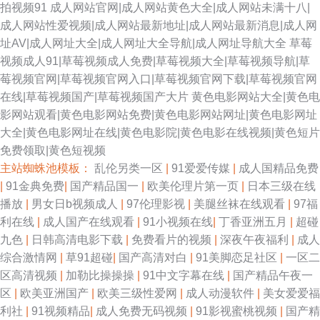
拍视频91
成人网站官网|成人网站黄色大全|成人网站未满十八|
成人网站性爱视频|成人网站最新地址|成人网站最新消息|成人网
址AV|成人网址大全|成人网址大全导航|成人网址导航大全
草莓
视频成人91|草莓视频成人免费|草莓视频大全|草莓视频导航|草
莓视频官网|草莓视频官网入口|草莓视频官网下载|草莓视频官网
在线|草莓视频国产|草莓视频国产大片
黄色电影网站大全|黄色电
影网站观看|黄色电影网站免费|黄色电影网站网址|黄色电影网址
大全|黄色电影网址在线|黄色电影院|黄色电影在线视频|黄色短片
免费领取|黄色短视频
主站蜘蛛池模板：
乱伦另类一区
|
91爱爱传媒
|
成人国精品免费
|
91金典免费
|
国产精品国一
|
欧美伦理片第一页
|
日本三级在线
播放
|
男女日b视频成人
|
97伦理影视
|
美腿丝袜在线观看
|
97福
利在线
|
成人国产在线观看
|
91小视频在线
|
丁香亚洲五月
|
超碰
九色
|
日韩高清电影下载
|
免费看片的视频
|
深夜午夜福利
|
成人
综合激情网
|
草91超碰
|
国产高清对白
|
91美脚恋足社区
|
一区二
区高清视频
|
加勒比操操操
|
91中文字幕在线
|
国产精品午夜一
区
|
欧美亚洲国产
|
欧美三级性爱网
|
成人动漫软件
|
美女爱爱福
利社
|
91视频精品
|
成人免费无码视频
|
91影视蜜桃视频
|
国产精