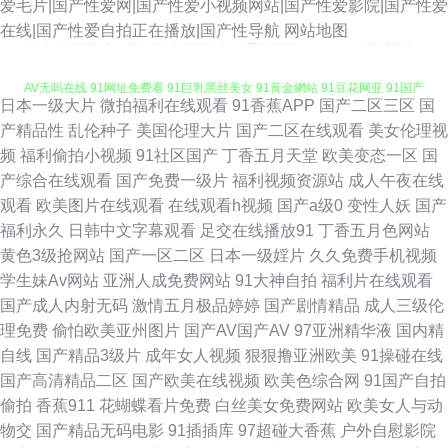
爱毛片|国产性爱网|国产性爱小视频网站|国产性爱影院|国产性爱
欧美日本精品成人 老湿机深夜福利 国产天堂网 精品久久COM 豆花视频网址
在线|国产性爱自拍正在播放|国产性导航
网站地图
AV无吗在线 91网址免费看 91巨乳黑丝美女 91黃金網站 91豆花网亚 91国产
日本一级大片
微拍福利在线观看
91香蕉APP
国产二区三区
国
精品乱码久久 91麻豆国产蜜臀 91福利论坛 91爱看片 91快手网此 91刺激网
产精品性
乱伦种子
美国伦理大片
国产二区在线观看
美女伦理视
频
福利偷拍小视频
91社区国产
丁香五月天堂
欧美变态一区
国
站 91k大神频道 中文字幕久荜草 最新福利AV在线 91N日韩成人性爱 伊人五
产综合在线观看
国产免费一级片
福利视频资源站
成人午夜在线
观看
欧美图片在线观看
在线观看h视频
国产a级0
变性人妖
国产
月大香蕉 夜间五月天AV 首页成人免费入口 三级片男人的天堂 日本18禁黄色
福利永久
日韩中文字幕观看
足交在线播放91
丁香五月色网站
黄色3级抢网站
国产一区二区
日本一级婬片
久久免费手机视频
欧美色香蕉视频导航 狼人久操 加勒比东京热色图AV 国产自拍2 日韩成人αⅴ
学生妹Av网站
亚洲人成免费网站
91大神自拍
福利片在线观看
国产成人内射无码
激情五月极品婷婷
国产剧情精品
成人三级伦
日韩三级在线资源 欧美伊人久久五月 免费黄色三区 五月天堂社区 91射精在
理免费
偷怕欧美亚州图片
国产AV国产AV
97亚洲精华液
国内精
自线
国产精品3级片
成年女人视频
狠狠撸亚洲欧美
91操碰在线
线观看软件 黄色天堂com 国产AV黑丝后入 福利涩导航 99精品在这里 91尤
国产高清精品二区
国产欧美在线视频
欧美色综合网
91国产自拍
偷拍
香蕉911
花蝴蝶看片免费
白丝美女免费网站
欧美女人与动
物网址 91麻豆人妻偷人精品 91免费观看网站 91导航视频 影音先锋AV最新
物交
国产精品无码电影
91插插库
97超碰大香蕉
户外自慰影院