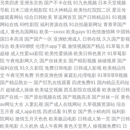
另类四虎
亚洲东京热
国产不卡在线
91九色视频
日本天堂视频
人操学生妹 国产精品九九极品 成人亚洲欧美网 成人黄色剧场 AV一级五五
导航
日本三级光棍影院
91大神精品
欧美怡红院院二区
爱豆传
媒观看网站
综合日韩欧美
草逼网首页
国产日韩精品91
91视频
91在线播放大神 91青草成人 91高清无码看片 91超碰私人 在线观看啪啪视
网站在线
69性影院
福利资源在线
91自拍最新网址
青青草国产
成人
黄色岛国网站
欧美一xxxxx
欧美gayv
91色情激情网
中国韩
频 性爱专区 手机福利AV 日韩美乳91 青青草草人妻 内射网站 久久福利视频
国日本高清
国产国产一区
亚洲欧洲成人
日韩在线
久久国产影视
综合
欧美69潮喷
伦理片app下载
激情视频国产精品
91草莓久草
网 国产视频96页 国产久久视频 豆花视频成人社区入口 大香蕉衣人 99青青热
超碰
成人性爱aa影院
欧美性爱插插
欧美日韩色黄片
91草莓影
院
午夜电影网久久
国产丝袜美女
国产精彩视频
操碰视屏
国产
re 91视频福利中文网 91视频草草 91撸啊撸视频网站 91导航自拍 影音先锋
福利在线
91久久影院
免费日韩电影
日韩成人影视
欧美精品性
交
午夜宅男免费
另类亚洲色情
家庭乱伦理电影
91草B草B视频
每日AV更新 91com在线观看 影视先锋免费看A片 性欧美69导航 天天艹老妇
国产精品熟女一
国产巨乳在线观看
四虎免费91
国内精品无码短
片
超碰成人操操
欧美猛交视频
西瓜影院在线观看
欧美做受日韩
婷婷丁香国产精品 伊人无吗AV 国产ts网站在线观看 99福利导航 色偷偷色婷
国产在线一
国产原创视频在线
国产视频高清
国产丝袜一区
黄色
av网址大全
人妻乱视
国产成人在线网站
久草视频资源站
综合
婷色综合网 伊人大香蕉影城 午夜成人三区 桃色五月 探花少妇Av导航在线 色
五月香
成人app在线
四虎试看
91男女
国产男小鲜肉同
福利影
院网站
激情五月天色色
欧美极品电影
日韩成人第一页
国产日韩
天堂传媒 人妻精品久久 欧美日韩一区 午夜AV婷婷 亚州成A 国产真实乱婬95
欧美电影
久久机热
成人午夜网
黄色天堂男人
操视频免费91
日