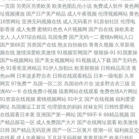
一页国
另类区另类欧美
欧美色图乱伦小说
免费成人软件
黄色网
址视频播放
国产日产美产精品
成人午夜视频
伦理视频网站
黄色
18禁网站
亚洲无码视频在线
成人无码看片
91原创社区
伦理电
影香港
成人免费
蜜桃91色色
A片视频网
国产自在线
操欧美老
女人
人人97综合精品
岛国免费
国产无码一二
蜜桃tv网站入口
国产第66页
另类国产在线
熟女自拍偷拍
青青久视频
久草新视
频在线
激情深爱欧美激情
91视频官网国产
狠狠操-91
91我要操
国产ts视频网站
国产美女视频网站
91视频成人下载
国产无码色
色
91香蕉亚洲精品
91伊人加勒比
欧美狠狠插
日韩精品高清
黄
色av网
日本波多野吉衣
日韩在线观看精品
日本一级电影
久草
网页
97免费艹
岛国一区二区
岛国动作片在
波多野吉衣三级
亚
洲AV一卡
在线免费小视频
搞黄网站在线观看
免费色情A片网扯
91资源在线视频
蜜桃视频网站
91中文
国产在线视频
福利爱爱
网址
岛国搬运工首页
伦理朋友的妈妈
丝袜女同
日韩性爱网址
在线观看日本黄
亚洲国产第一网站
国产99不卡
66精品视频
国
产精品探花一区
成人免费国产大片
国产在线网址观看
欧美激情
日韩
国产精品无码亚洲
国产一区二区黄片
喷潮一区
福利姬足交
在线看
成人午夜网址
五月花无码视频
青青草国产
欧美日韩乱