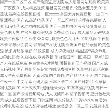
国产一区二区二区
国产偷窥盗摄视频
成人动漫网站观看
欧美第
电影 亚洲色天堂在线播放 日本性愛在綫一本道 日韩欧美国产成人 色一本道
一页夜夜
91成人精品视频
蜜桃爱爱视频
乱伦熟女五月天
91香
蕉视
福利在线视频直播
一区xxxxx
岛国大片免费视频
一道日本
日韩 日韩一区精品 91成人观看 91网站入口官方免费 91桃色免费网站 91黑
亚洲香蕉
国产91高清精品
国产一区二区福利
伦理在线播放
人
妻无码精品
91自拍在线观看
国产一级片内射
夜夜骑青青草
欧
丝色在线 91精品专区 91白丝在线观看 91超碰干人人操 亚洲午夜久久 四虎
美色图人妻
在线免费欧美视频
免费黄色毛片
成人精品无码视频
欧美午夜极品
性欧美ⅩⅩⅩⅩ乱
欧美色色六月天
91影视网
午夜伦
官网男人AV 日韩色影影院 欧美国产亚洲成人 老司机夜间网址 黑人欧美性爱
不卡
加勒比性爱网
青草国产在线视频
亚洲国产精品导航
欧美色
淫
波多野结依电影
91狠狠撸
成人深夜电影
精品国产美女剃毛
黑料国产第一页吃 国产精品免费自拍 国产热婷婷 成人高清三级网址 白黑丝
加勒比熟女
91碰在线
欧美裸模
萌白酱国产一区
美国一级AV
国
产人在线成免费
免费黄色A片网址
微拍福利国产视频
国产人成
导航 国产高潮国产高潮久久 狼友亚洲福利 黄色废料 国产92AV视频 A片不卡
无码视频
国产原创区色花堂
在线免费黄A片
久草福利
乱伦家庭
成人午夜免费视频
人妖射精
国产屁屁
国产精品天干天
国产精品
区 97亚洲澡逼直接 91在线观看视频 91免费福利导航大全 91麻豆传媒动漫
午夜一区
中文字幕无码人妻
日本不卡二区
国产日韩91
久草福
利视频网
91日日夜夜91
超碰碰天天操
91草草酒店视频
韩日一
91工厂露脸熟女 欧美综合色 论坛91视频在线 激情综合五月花 国产专区传媒
区二区
国产激情视频网站
成人视频日本
茄子视频污
亚洲色欲天
天
成人丝瓜视频下载
日韩逼网
精东传媒入口
黄wwww色
香港
国产成人自拍一区 成人看片339CC www久色在线视频 久热最新 久91va 黑
伦理电影在线
成人影院在线播放
欧美足交一区二区
91视频电影