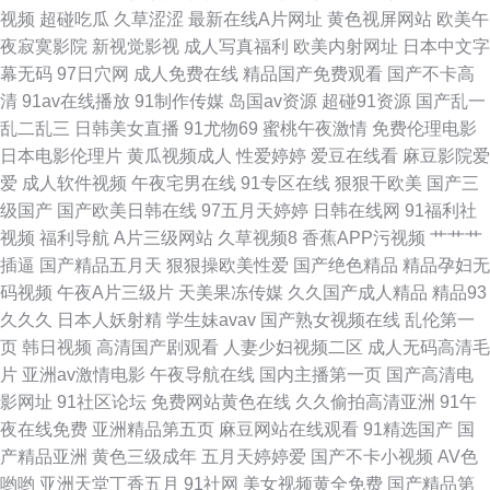
视频
超碰吃瓜
久草涩涩
最新在线A片网址
黄色视屏网站
欧美午
在线 黑丝av中出在线播放 黄尤物视频网 精品国产久久 九九久久日韩无码 欧
夜寂寞影院
新视觉影视
成人写真福利
欧美内射网址
日本中文字
幕无码
97日穴网
成人免费在线
精品国产免费观看
国产不卡高
美专区 色多色多乱码伦视频 丝袜妈妈舔穴穴 无码熟妇人妻一区 91豆花网视
清
91av在线播放
91制作传媒
岛国av资源
超碰91资源
国产乱一
乱二乱三
日韩美女直播
91尤物69
蜜桃午夜激情
免费伦理电影
频 91日本丝袜 91视频资源站 Av大全观看 丁香五月社区 狼人香蕉综合 日韩
日本电影伦理片
黄瓜视频成人
性爱婷婷
爱豆在线看
麻豆影院爱
爱
成人软件视频
午夜宅男在线
91专区在线
狠狠干欧美
国产三
美女网91 日韩三级网址导航 色色az 91视频网站 www深爱激情com 超碰碰
级国产
国产欧美日韩在线
97五月天婷婷
日韩在线网
91福利社
视频
福利导航
A片三级网站
久草视频8
香蕉APP污视频
艹艹艹
av导航 成人伊人处女9 豆花视频在线吃瓜 福利社免费体验黄 后入丝袜在线
插逼
国产精品五月天
狠狠操欧美性爱
国产绝色精品
精品孕妇无
码视频
午夜A片三级片
天美果冻传媒
久久国产成人精品
精品93
观看 精品久久国产久久 97亚洲影院 福利姬91视频网站 国产日韩综合 黑丝巨
久久久
日本人妖射精
学生妹avav
国产熟女视频在线
乱伦第一
页
韩日视频
高清国产剧观看
人妻少妇视频二区
成人无码高清毛
乳 精品一二三系列AV 欧州不卡视频 色综合社区 91AV免费在线视频 91黄色
片
亚洲av激情电影
午夜导航在线
国内主播第一页
国产高清电
影网址
91社区论坛
免费网站黄色在线
久久偷拍高清亚洲
91午
颜色 91资源共享总站 殴美性生活 成人自慰
夜在线免费
亚洲精品第五页
麻豆网站在线观看
91精选国产
国
产精品亚洲
黄色三级成年
五月天婷婷爱
国产不卡小视频
AV色
哟哟
亚洲天堂丁香五月
91社网
美女视频黄全免费
国产精品第