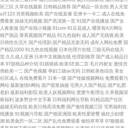
区三区
久草在线最新
日韩精品推荐
国产精品一区自拍
男人天堂
a片123
另类视频欧美
国产在线直播
亚洲卡一卡二
成人在线免
费看黄
操操无码视频
国产高清第一页
91国产在线播放
国产女
人夜夜做
国产在线小视频
91com
91豆花成人
哪里有A片网址
精产国品
香蕉视频国产精品
91九色福利
成人国产无线视
欧美
日韩性生活片
国产伦理剧
国产精品无套无码
成年人网站免费
国
产精品1000
91九色在线视频
日本伦理片在线
三级无码在线天
堂
久久成人亚洲
日本中文视频在线
伦理剧推荐
国产成人精品日
本
97甜桃品种介绍
91插插插
欧美SE第二页
毛片内射女
激情另
类欧美一二
国产色视频
孕妇三级av无码
日韩欧美色综合
美女
社区成人
在线免费看片
日本一级
国产传媒视频网站
免费观看污
网站
最新激情h网站
国产喷浆抽搐
宅男久久国产精品
国产乱肥
老妇
最新福利影院
欧美人妖视频网站
窝窝午夜理论
久草视频深
夜福利
波多野步中文字幕
日韩福利网址导航
91精品国产社区
超碰无码在线
欧美日韩高清免费
国产激情视频三区
宅男福利在
线播放
91视频污导航
国产啪亚洲国
欧美性爱密臀
疯狂少妇喷
潮
欧美肏屄一区二区
国产乱伦免费观看
偷拍草草草
97狠狠插