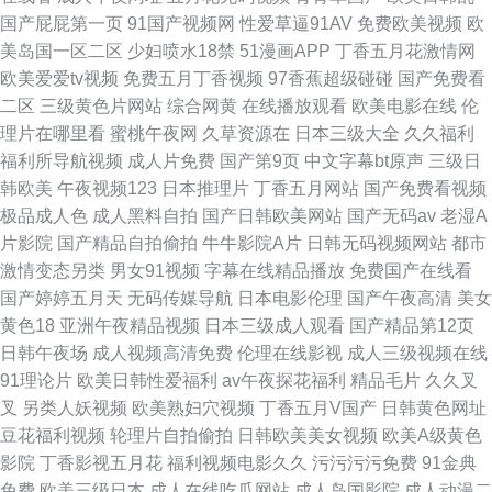
国产屁屁第一页
91国产视频网
性爱草逼91AV
免费欧美视频
欧
美岛国一区二区
少妇喷水18禁
51漫画APP
丁香五月花激情网
欧美爱爱tv视频
免费五月丁香视频
97香蕉超级碰碰
国产免费看
二区
三级黄色片网站
综合网黄
在线播放观看
欧美电影在线
伦
理片在哪里看
蜜桃午夜网
久草资源在
日本三级大全
久久福利
福利所导航视频
成人片免费
国产第9页
中文字幕bt原声
三级日
韩欧美
午夜视频123
日本推理片
丁香五月网站
国产免费看视频
极品成人色
成人黑料自拍
国产日韩欧美网站
国产无码av
老湿A
片影院
国产精品自拍偷拍
牛牛影院A片
日韩无码视频网站
都市
激情变态另类
男女91视频
字幕在线精品播放
免费国产在线看
国产婷婷五月天
无码传媒导航
日本电影伦理
国产午夜高清
美女
黄色18
亚洲午夜精品视频
日本三级成人观看
国产精品第12页
日韩午夜场
成人视频高清免费
伦理在线影视
成人三级视频在线
91理论片
欧美日韩性爱福利
av午夜探花福利
精品毛片
久久叉
叉
另类人妖视频
欧美熟妇穴视频
丁香五月V国产
日韩黄色网址
豆花福利视频
轮理片自拍偷拍
日韩欧美美女视频
欧美A级黄色
影院
丁香影视五月花
福利视频电影久久
污污污污免费
91金典
免费
欧美三级日本
成人在线吃瓜网站
成人岛国影院
成人动漫二