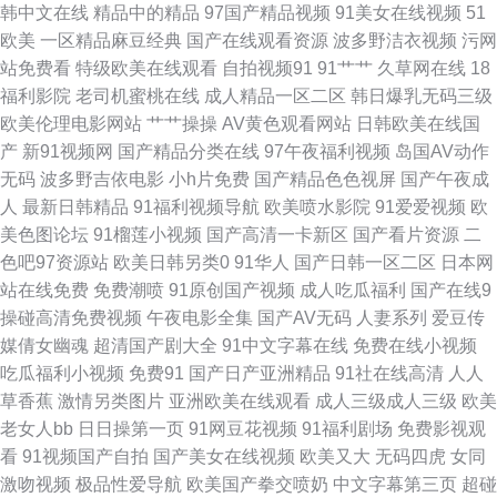
韩中文在线
精品中的精品
97国产精品视频
91美女在线视频
51
视频 精品色在线观看 国产午夜福利三区 婷婷东京热亚洲 手机福利刺激伦理
欧美
一区精品麻豆经典
国产在线观看资源
波多野洁衣视频
污网
站免费看
特级欧美在线观看
自拍视频91
91艹艹
久草网在线
18
片 日韩轮理A 日韩免费成人黄色网址 日韩无码资源诱惑 日韩黄片 人妖扩肛
福利影院
老司机蜜桃在线
成人精品一区二区
韩日爆乳无码三级
欧美伦理电影网站
艹艹操操
AV黄色观看网站
日韩欧美在线国
欧韩美日综合 久久成人资源网 精品国精品国产自 国产久伦精品午夜 国产草
产
新91视频网
国产精品分类在线
97午夜福利视频
岛国AV动作
无码
波多野吉依电影
小h片免费
国产精品色色视屏
国产午夜成
莓 狼人久久伊人 久久精品导航 九九99久久 国产午夜福利一区 东京热伊人网
人
最新日韩精品
91福利视频导航
欧美喷水影院
91爱爱视频
欧
美色图论坛
91榴莲小视频
国产高清一卡新区
国产看片资源
二
不卡的av网站在线 97资源在线观看 91网页破解免费 91人人青娱乐 91亚洲
色吧97资源站
欧美日韩另类0
91华人
国产日韩一区二区
日本网
站在线免费
免费潮喷
91原创国产视频
成人吃瓜福利
国产在线9
传媒51 青娱乐91伦理 天堂网91 婷婷五月激情五月一本 五月婷婷淫 亚洲欧
操碰高清免费视频
午夜电影全集
国产AV无码
人妻系列
爱豆传
媒倩女幽魂
超清国产剧大全
91中文字幕在线
免费在线小视频
美一区无码蜜桃 午夜免费试看视频P 亚洲美女毛片网站 影音先锋国产AⅤ 中
吃瓜福利小视频
免费91
国产日产亚洲精品
91社在线高清
人人
草香蕉
激情另类图片
亚洲欧美在线观看
成人三级成人三级
欧美
文字幕海角 影音先锋中文字幕无码 亚洲欧美成人AAA 午夜黄色小电影 四虎
老女人bb
日日操第一页
91网豆花视频
91福利剧场
免费影视观
看
91视频国产自拍
国产美女在线视频
欧美又大
无码四虎
女同
成人av 日韩无码精品久久 天堂一级大片 五月天黄色网 五月天堂啪啪啪 99久
激吻视频
极品性爱导航
欧美国产拳交喷奶
中文字幕第三页
超碰