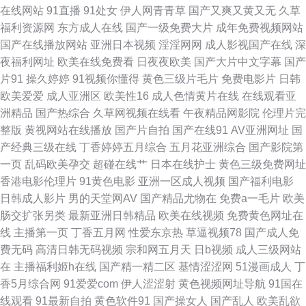
在线网站
91直播
91处女
伊人网青青草
国产又爽又黄又无
久草
九九热一6 精品九九 后入少妇 91国产在线免费观看视频 91瑟瑟婷 91涩涩视
福利资源网
东方成人在线
国产一级免费大片
成年免费视频网站
国产在线播放网站
亚洲日本视频
淫淫网网
成人影视国产在线
深
频 99狼友在线视频 丁香花社区在线资源 国产精品国产 国产福利 国产91夫妻
夜福利网址
欧美在线免费看
日夜夜欧美
国产大片中文字幕
国产
片91
操久婷婷
91视频你懂得
黄色三级片毛片
免费电影片
日韩
国产精品久久 国产福利视频91 国产第6页 国产123片区 久久精品91 青青草
欧美爱爱
成人亚洲区
欧美性16
成人色情黄片在线
在线观看亚
洲精品
国产热综合
久草网视频在线看
午夜精品网影院
伦理片完
无码 人人c人爽 色色92 亚洲国产成人综合 91免费福利视频 91蜜桃网址 91
整版
黄视网站在线播放
国产片自拍
国产在线91
AV亚洲网址
国
产经典三级在线
丁香婷婷五月综合
五月花亚洲综合
国产影院第
视频在线新网站 91视频专区 91污网页路口 www2AV色图 大香蕉东京热一本
一页
乱码欧美孕交
超碰在线艹
日本在线护士
黄色三级免费网址
香港电影伦理片
91黄色电影
亚洲一区成人视频
国产福利电影
道 国产91AV在线 海角社区豆花网址 海角伊人 海角社区在线免费观看 海角
日韩成人影片
男的天堂网AV
国产精品尤物在
免费a一毛片
欧美
肠交扩张另类
最新亚洲日韩精品
欧美在线视频
免费黄色网址在
乱军 韩国女孩自w的视频 欧美草逼视频 日韩五区 婷婷五月天色 午夜福利微
线
主播第一页
丁香五月网
性爱东京热
草逼视频78
国产成人免
费无码
高清日韩无码视频
宗和网五月天
日b视频
成人三级网站
拍 午夜男女 影音先锋AV色资源 中文字幕人妻有码在线 9178看片视频
在
主播福利姬h在线
国产精一精二区
基情涩涩网
51漫画成人
丁
香5月综合网
91爱爱com
伊人涩涩射
黄色视频网址导航
91国在
91nwww网站 av手机色情网 传媒视频网站 国产精品第6页 国产原创网站91
线观看
91最新自拍
黄色软件91
国产操女人
国产乱人
欧美乱欲